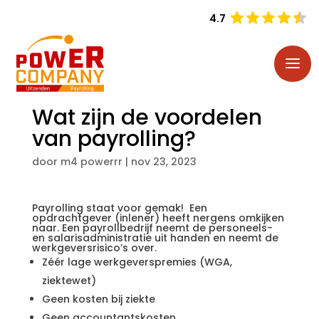
4.7
Wat zijn de voordelen
van payrolling?
door
m4 powerrr
|
nov 23, 2023
Payrolling staat voor gemak! Een
opdrachtgever (inlener) heeft nergens omkijken
naar. Een payrollbedrijf neemt de personeels-
en salarisadministratie uit handen en neemt de
werkgeversrisico’s over.
Zéér lage werkgeverspremies (WGA,
ziektewet)
Geen kosten bij ziekte
Geen accountantskosten