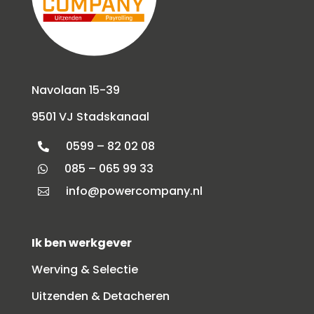
Navolaan 15-39
9501 VJ Stadskanaal
0599 – 82 02 08

085 – 065 99 33

info@powercompany.nl

Ik ben werkgever
Werving & Selectie
Uitzenden & Detacheren