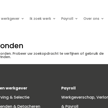
n werkgever
Ik zoek werk
Payroll
Over ons
vonden
orden. Probeer uw zoekopdracht te verfijnen of gebruik de
inden.
ben werkgever
Payroll
ving & Selectie
Werkgeverschap, Verlo
zenden & Detacheren
& Payroll