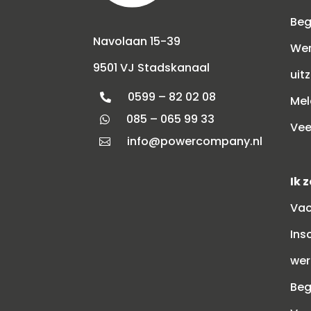
Beg
Navolaan 15-39
Wer
9501 VJ Stadskanaal
uit
0599 – 82 02 08

Mel
085 – 065 99 33

Vee
info@powercompany.nl

Ik 
Vac
Ins
wer
Beg