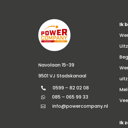
Ik 
Wer
Uit
Beg
Navolaan 15-39
Wer
9501 VJ Stadskanaal
uit
0599 – 82 02 08

Mel
085 – 065 99 33

Vee
info@powercompany.nl

Ik 