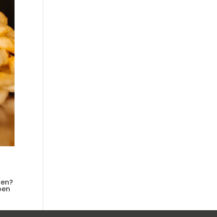
ten?
ben