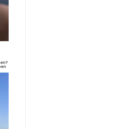
ten?
ben