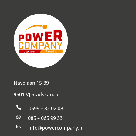
Navolaan 15-39
9501 VJ Stadskanaal

0599 – 82 02 08

085 – 065 99 33

info@powercompany.nl