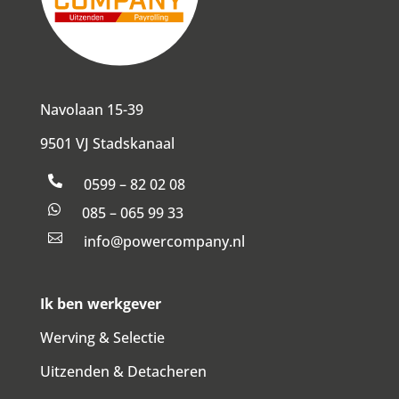
Navolaan 15-39
9501 VJ Stadskanaal

0599 – 82 02 08

085 – 065 99 33

info@powercompany.nl
Ik ben werkgever
Werving & Selectie
Uitzenden & Detacheren