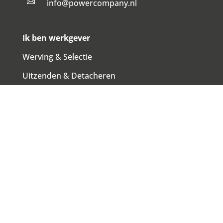

info@powercompany.nl
Ik ben werkgever
Werving & Selectie
Uitzenden & Detacheren
Begeleiding & Opleiding
Werving & Selectie en uitzenden
Meld je vacature
Veelgestelde vragen
Ik zoek werk
Vacatures