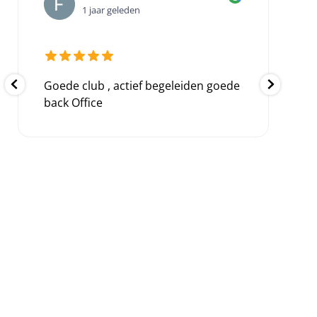
1 jaar geleden
Zeer goede en serieuze mensen,
zitten overal bovenop en denken
met je mee,helpen je waar het maar
kan,en komen afspraken na .
...
Ook de uitbetalingen zijn altijd op