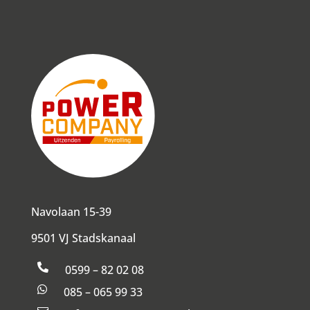
Navolaan 15-39
9501 VJ Stadskanaal

0599 – 82 02 08

085 – 065 99 33