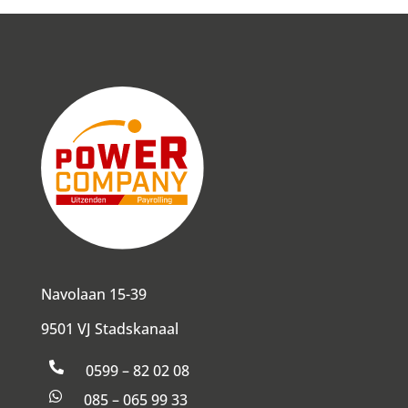
Navolaan 15-39
9501 VJ Stadskanaal

0599 – 82 02 08

085 – 065 99 33