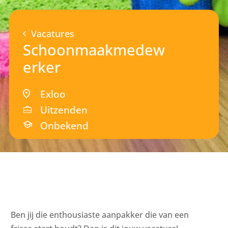
Vacatures
Schoonmaakmedew
erker
Exloo
Uitzenden
Onbekend
Ben jij die enthousiaste aanpakker die van een