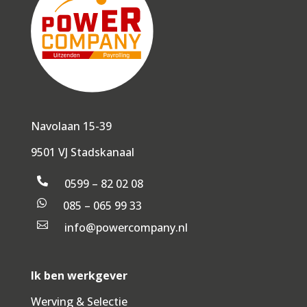
Navolaan 15-39
9501 VJ Stadskanaal

0599 – 82 02 08

085 – 065 99 33

info@powercompany.nl
Ik ben werkgever
Werving & Selectie