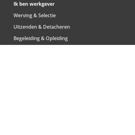
Ik ben werkgever
Werving & Selectie
Uitzenden & Detacheren
Begeleiding & Opleiding
Werving & Selectie en uitzenden
Meld je vacature
Veelgestelde vragen
Ik zoek werk
Vacatures
Inschrijven als werkzoekende
Begeleiding & Opleiding