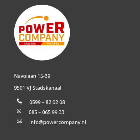
Navolaan 15-39
9501 VJ Stadskanaal

0599 – 82 02 08

085 – 065 99 33

info@powercompany.nl